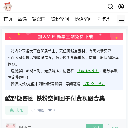
首页
岛遇
微密圈
铁粉空间
秘语空间
打包合集
关
- 站内分享各大平台优质博主，无任何漏点素材，有需求请另寻！
- 百度网盘提示提取码错误，请更换浏览器重试，这是百度网盘版本
问题。
- 遇见解压密码不对、无法解压，请查看
《解压说明》
，能分享就
肯定能解压！
- 资源失效/充值未到账/账号解禁...等问题请
《提交工单》
酷野微密圈_铁粉空间圈子付费视图合集
0
会员打包
6 个月前
图小二