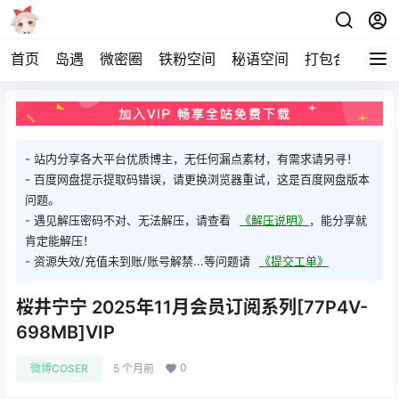
首页
岛遇
微密圈
铁粉空间
秘语空间
打包合集
关
- 站内分享各大平台优质博主，无任何漏点素材，有需求请另寻！
- 百度网盘提示提取码错误，请更换浏览器重试，这是百度网盘版本
问题。
- 遇见解压密码不对、无法解压，请查看
《解压说明》
，能分享就
肯定能解压！
- 资源失效/充值未到账/账号解禁...等问题请
《提交工单》
桜井宁宁 2025年11月会员订阅系列[77P4V-
698MB]VIP
0
微博COSER
5 个月前