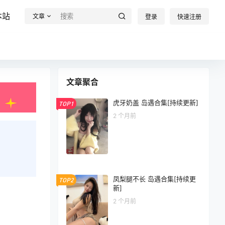
本站
文章
登录
快速注册
文章聚合
虎牙奶盖 岛遇合集[持续更新]
TOP1
2 个月前
凤梨腿不长 岛遇合集[持续更
TOP2
新]
2 个月前