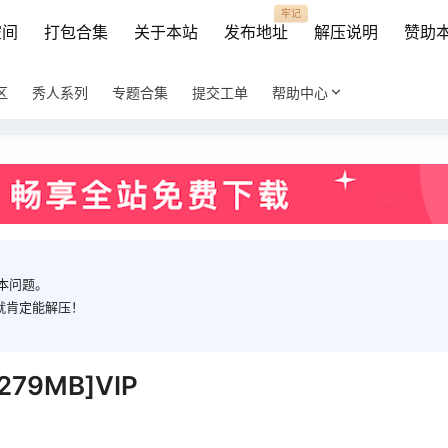
牢记
空间
打包合集
关于本站
发布地址
解压说明
赞助
区
秀人系列
专题合集
提交工单
帮助中心
本问题。
就肯定能解压！
79MB]VIP