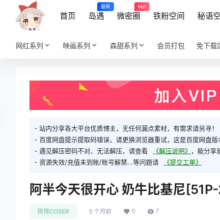
最新
Hot
首页
岛遇
微密圈
铁粉空间
秘语
网红系列
映画系列
森甜系列
会员打包
免下载
- 站内分享各大平台优质博主，无任何漏点素材，有需求请另寻！
- 百度网盘提示提取码错误，请更换浏览器重试，这是百度网盘版
- 遇见解压密码不对、无法解压，请查看
《解压说明》
，能分享
- 资源失效/充值未到账/账号解禁...等问题请
《提交工单》
阿半今天很开心 奶牛比基尼[51P-2
0
7
微博COSER
5 个月前