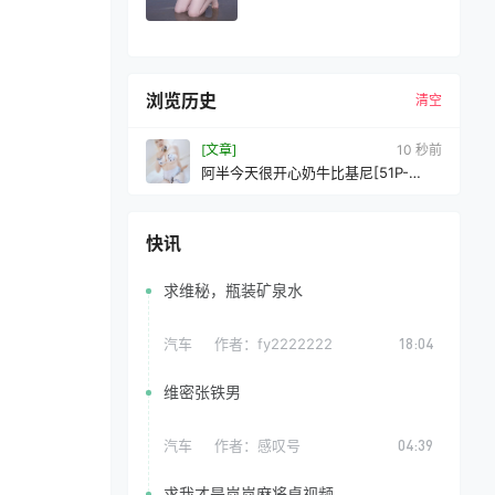
浏览历史
清空
[文章]
11 秒前
阿半今天很开心奶牛比基尼[51P-
279MB]VIP
快讯
求维秘，瓶装矿泉水
汽车
作者：
fy2222222
18:04
维密张铁男
汽车
作者：
感叹号
04:39
求我才是岚岚麻将桌视频