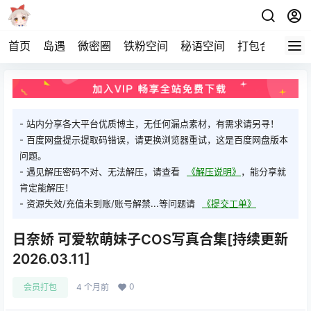
首页
岛遇
微密圈
铁粉空间
秘语空间
打包合集
关
- 站内分享各大平台优质博主，无任何漏点素材，有需求请另寻！
- 百度网盘提示提取码错误，请更换浏览器重试，这是百度网盘版本
问题。
- 遇见解压密码不对、无法解压，请查看
《解压说明》
，能分享就
肯定能解压！
- 资源失效/充值未到账/账号解禁...等问题请
《提交工单》
日奈娇 可爱软萌妹子COS写真合集[持续更新
2026.03.11]
0
会员打包
4 个月前