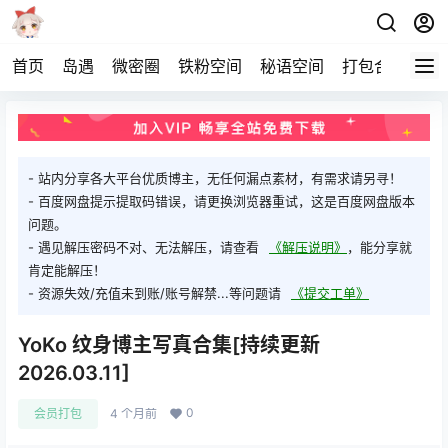
首页
岛遇
微密圈
铁粉空间
秘语空间
打包合集
关
- 站内分享各大平台优质博主，无任何漏点素材，有需求请另寻！
- 百度网盘提示提取码错误，请更换浏览器重试，这是百度网盘版本
问题。
- 遇见解压密码不对、无法解压，请查看
《解压说明》
，能分享就
肯定能解压！
- 资源失效/充值未到账/账号解禁...等问题请
《提交工单》
YoKo 纹身博主写真合集[持续更新
2026.03.11]
0
会员打包
4 个月前