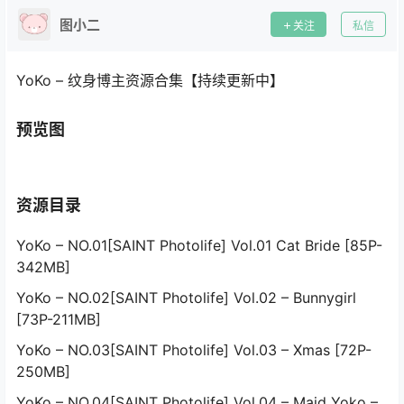
图小二
关注
私信
YoKo – 纹身博主资源合集【持续更新中】
预览图
资源目录
YoKo – NO.01[SAINT Photolife] Vol.01 Cat Bride [85P-
342MB]
YoKo – NO.02[SAINT Photolife] Vol.02 – Bunnygirl
[73P-211MB]
YoKo – NO.03[SAINT Photolife] Vol.03 – Xmas [72P-
250MB]
YoKo – NO.04[SAINT Photolife] Vol.04 – Maid Yoko –