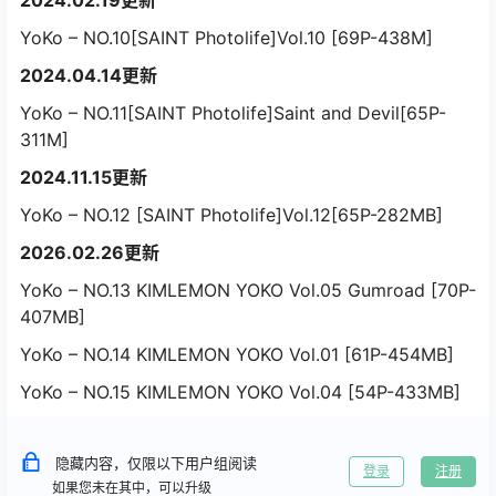
2024.02.19更新
YoKo – NO.10[SAINT Photolife]Vol.10 [69P-438M]
2024.04.14更新
YoKo – NO.11[SAINT Photolife]Saint and Devil[65P-
311M]
2024.11.15更新
YoKo – NO.12 [SAINT Photolife]Vol.12[65P-282MB]
2026.02.26更新
YoKo – NO.13 KIMLEMON YOKO Vol.05 Gumroad [70P-
407MB]
YoKo – NO.14 KIMLEMON YOKO Vol.01 [61P-454MB]
YoKo – NO.15 KIMLEMON YOKO Vol.04 [54P-433MB]
隐藏内容，仅限以下用户组阅读
登录
注册
如果您未在其中，可以升级