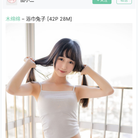
关注
私信
木绵绵
– 浴巾兔子 [42P 28M]