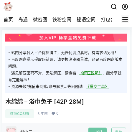
首页
岛遇
微密圈
铁粉空间
秘语空间
打包合集
关
- 站内分享各大平台优质博主，无任何漏点素材，有需求请另寻！
- 百度网盘提示提取码错误，请更换浏览器重试，这是百度网盘版本
问题。
- 遇见解压密码不对、无法解压，请查看
《解压说明》
，能分享就
肯定能解压！
- 资源失效/充值未到账/账号解禁...等问题请
《提交工单》
木绵绵 – 浴巾兔子 [42P 28M]
0
微博COSER
3 年前
图小二