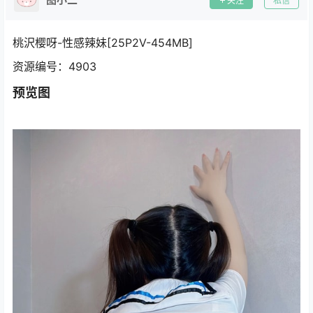
关注
私信
桃沢樱呀-性感辣妹[25P2V-454MB]
资源编号：4903
预览图