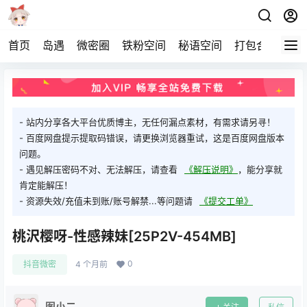
首页
岛遇
微密圈
铁粉空间
秘语空间
打包合集
关
- 站内分享各大平台优质博主，无任何漏点素材，有需求请另寻！
- 百度网盘提示提取码错误，请更换浏览器重试，这是百度网盘版本
问题。
- 遇见解压密码不对、无法解压，请查看
《解压说明》
，能分享就
肯定能解压！
- 资源失效/充值未到账/账号解禁...等问题请
《提交工单》
桃沢樱呀-性感辣妹[25P2V-454MB]
0
抖音微密
4 个月前
图小二