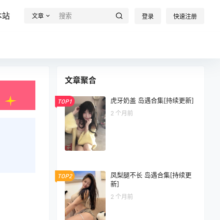
本站
文章
登录
快速注册
文章聚合
虎牙奶盖 岛遇合集[持续更新]
TOP1
2 个月前
凤梨腿不长 岛遇合集[持续更
TOP2
新]
2 个月前