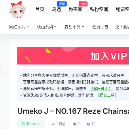
最新
Hot
首页
岛遇
微密圈
铁粉空间
秘语
网红系列
映画系列
森甜系列
会员打包
免下载
- 站内分享各大平台优质博主，无任何漏点素材，有需求请另寻！
- 百度网盘提示提取码错误，请更换浏览器重试，这是百度网盘版
- 遇见解压密码不对、无法解压，请查看
《解压说明》
，能分享
- 资源失效/充值未到账/账号解禁...等问题请
《提交工单》
Umeko J – NO.167 Reze Chain
0
12
微博COSER
4 个月前