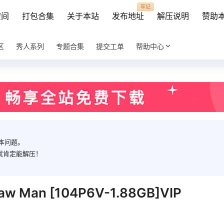
牢记
空间
打包合集
关于本站
发布地址
解压说明
赞助
区
秀人系列
专题合集
提交工单
帮助中心
本问题。
就肯定能解压！
saw Man [104P6V-1.88GB]VIP