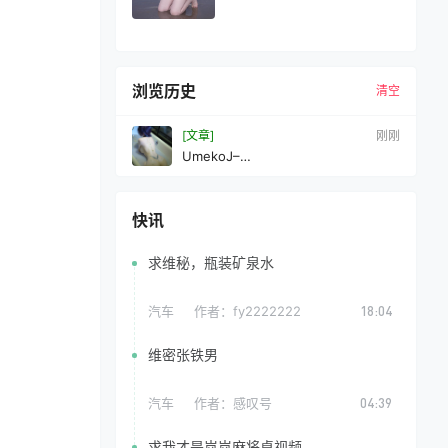
浏览历史
清空
[文章]
10 秒前
UmekoJ–
NO.167RezeChainsawMan[104P6V-
1.88GB]VIP
快讯
求维秘，瓶装矿泉水
汽车
作者：
fy2222222
18:04
维密张铁男
汽车
作者：
感叹号
04:39
求我才是岚岚麻将桌视频