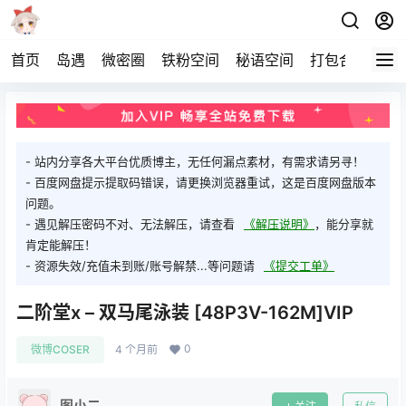
首页
岛遇
微密圈
铁粉空间
秘语空间
打包合集
关
- 站内分享各大平台优质博主，无任何漏点素材，有需求请另寻！
- 百度网盘提示提取码错误，请更换浏览器重试，这是百度网盘版本
问题。
- 遇见解压密码不对、无法解压，请查看
《解压说明》
，能分享就
肯定能解压！
- 资源失效/充值未到账/账号解禁...等问题请
《提交工单》
二阶堂x – 双马尾泳装 [48P3V-162M]VIP
0
微博COSER
4 个月前
图小二