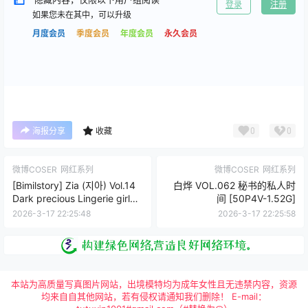
登录
注册
如果您未在其中，可以升级
月度会员
季度会员
年度会员
永久会员
0
0
海报分享
收藏
微博COSER
网红系列
微博COSER
网红系列
[Bimilstory] Zia (지아) Vol.14
白烨 VOL.062 秘书的私人时
Dark precious Lingerie girl
间 [50P4V-1.52G]
[97P3V-5.71G]
2026-3-17 22:25:48
2026-3-17 22:25:58
本站为高质量写真图片网站，出境模特均为成年女性且无违禁内容，资源
均来自自其他网站，若有侵权请通知我们删除！ E-mail：