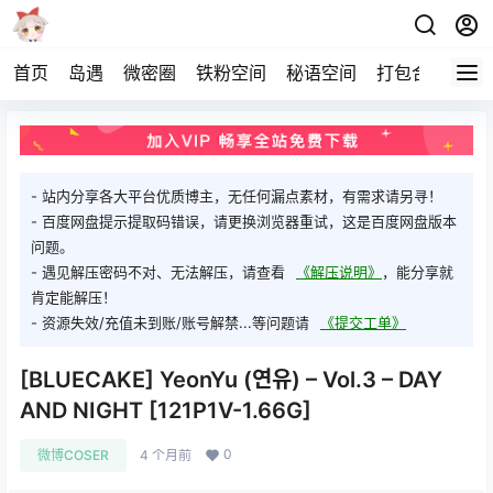
首页
岛遇
微密圈
铁粉空间
秘语空间
打包合集
关
- 站内分享各大平台优质博主，无任何漏点素材，有需求请另寻！
- 百度网盘提示提取码错误，请更换浏览器重试，这是百度网盘版本
问题。
- 遇见解压密码不对、无法解压，请查看
《解压说明》
，能分享就
肯定能解压！
- 资源失效/充值未到账/账号解禁...等问题请
《提交工单》
[BLUECAKE] YeonYu (연유) – Vol.3 – DAY
AND NIGHT [121P1V-1.66G]
0
微博COSER
4 个月前