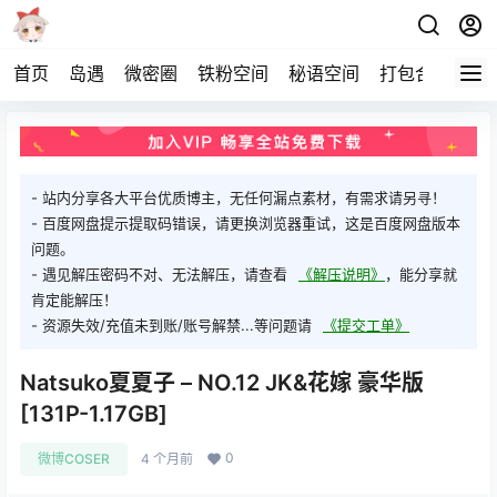
首页
岛遇
微密圈
铁粉空间
秘语空间
打包合集
关
- 站内分享各大平台优质博主，无任何漏点素材，有需求请另寻！
- 百度网盘提示提取码错误，请更换浏览器重试，这是百度网盘版本
问题。
- 遇见解压密码不对、无法解压，请查看
《解压说明》
，能分享就
肯定能解压！
- 资源失效/充值未到账/账号解禁...等问题请
《提交工单》
Natsuko夏夏子 – NO.12 JK&花嫁 豪华版
[131P-1.17GB]
0
微博COSER
4 个月前