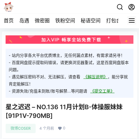
首页
岛遇
微密圈
铁粉空间
秘语空间
打包合集
关
- 站内分享各大平台优质博主，无任何漏点素材，有需求请另寻！
- 百度网盘提示提取码错误，请更换浏览器重试，这是百度网盘版本
问题。
- 遇见解压密码不对、无法解压，请查看
《解压说明》
，能分享就
肯定能解压！
- 资源失效/充值未到账/账号解禁...等问题请
《提交工单》
星之迟迟 – NO.136 11月计划B-体操服妹妹
[91P1V-790MB]
0
微博COSER
4 个月前