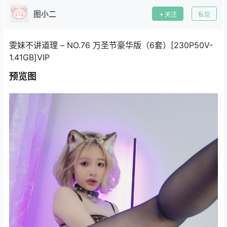
图小二
关注
私信
雯妹不讲道理 – NO.76 万圣节豪华版（6套）[230P50V-
1.41GB]VIP
预览图