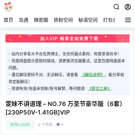
首页
岛遇
微密圈
铁粉空间
秘语空间
打包合集
关
- 站内分享各大平台优质博主，无任何漏点素材，有需求请另寻！
- 百度网盘提示提取码错误，请更换浏览器重试，这是百度网盘版本
问题。
- 遇见解压密码不对、无法解压，请查看
《解压说明》
，能分享就
肯定能解压！
- 资源失效/充值未到账/账号解禁...等问题请
《提交工单》
雯妹不讲道理 – NO.76 万圣节豪华版（6套）
[230P50V-1.41GB]VIP
0
微博COSER
4 个月前