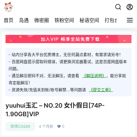
首页
岛遇
微密圈
铁粉空间
秘语空间
打包合集
关
- 站内分享各大平台优质博主，无任何漏点素材，有需求请另寻！
- 百度网盘提示提取码错误，请更换浏览器重试，这是百度网盘版本
问题。
- 遇见解压密码不对、无法解压，请查看
《解压说明》
，能分享就
肯定能解压！
- 资源失效/充值未到账/账号解禁...等问题请
《提交工单》
yuuhui玉汇 – NO.20 女仆假日[74P-
1.90GB]VIP
0
微博COSER
4 个月前