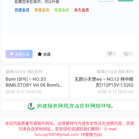
如果您未在其中，可以升级
月度会员
季度会员
年度会员
永久会员
0
0
海报分享
收藏
微博COSER
网红系列
微博COSER
网红系列
Bomi (보미) – NO.33
无颜小天使wy – NO.13 林中精
BIMILSTORY Vol.06 Bomi’s
灵[112P13V-1.52G]
revealing high-leg [70P-
2026-3-17 23:01:30
2026-3-17 23:01:40
363MB]
本站为高质量写真图片网站，出境模特均为成年女性且无违禁内容，资源
均来自自其他网站，若有侵权请通知我们删除！ E-mail：
tutuvip1001#gmail.com（#替换为@）