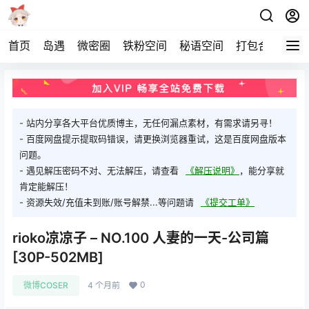
首页
岛遇
微密圈
铁粉空间
秘语空间
打包合集
关
- 站内分享各大平台优质博主，无任何漏点素材，有需求请另寻！
- 百度网盘提示提取码错误，请更换浏览器重试，这是百度网盘版本
问题。
- 遇见解压密码不对、无法解压，请查看
《解压说明》
，能分享就
肯定能解压！
- 资源失效/充值未到账/账号解禁...等问题请
《提交工单》
rioko凉凉子 – NO.100 人妻的一天-公司篇
[30P-502MB]
0
微博COSER
4 个月前