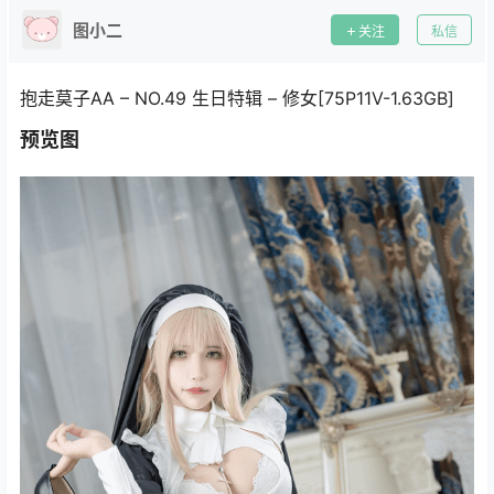
图小二
关注
私信
抱走莫子AA – NO.49 生日特辑 – 修女[75P11V-1.63GB]
预览图