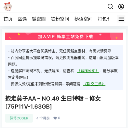
首页
岛遇
微密圈
铁粉空间
秘语空间
打包合集
关
- 站内分享各大平台优质博主，无任何漏点素材，有需求请另寻！
- 百度网盘提示提取码错误，请更换浏览器重试，这是百度网盘版本
问题。
- 遇见解压密码不对、无法解压，请查看
《解压说明》
，能分享就
肯定能解压！
- 资源失效/充值未到账/账号解禁...等问题请
《提交工单》
抱走莫子AA – NO.49 生日特辑 – 修女
[75P11V-1.63GB]
0
微博COSER
4 个月前