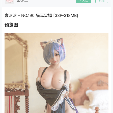
关注
私信
蠢沫沫 – NO.190 猫耳雷姆 [33P-318MB]
预览图