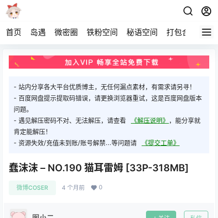
首页
岛遇
微密圈
铁粉空间
秘语空间
打包合集
关
- 站内分享各大平台优质博主，无任何漏点素材，有需求请另寻！
- 百度网盘提示提取码错误，请更换浏览器重试，这是百度网盘版本
问题。
- 遇见解压密码不对、无法解压，请查看
《解压说明》
，能分享就
肯定能解压！
- 资源失效/充值未到账/账号解禁...等问题请
《提交工单》
蠢沫沫 – NO.190 猫耳雷姆 [33P-318MB]
0
微博COSER
4 个月前
图小二