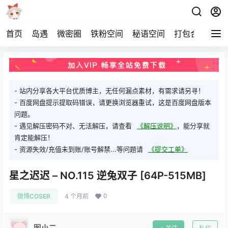
首页
岛遇
微密圈
铁粉空间
秘语空间
打包合集
关
- 站内分享各大平台优质博主，无任何漏点素材，有需求请另寻！
- 百度网盘提示提取码错误，请更换浏览器重试，这是百度网盘版本
问题。
- 遇见解压密码不对、无法解压，请查看
《解压说明》
，能分享就
肯定能解压！
- 资源失效/充值未到账/账号解禁...等问题请
《提交工单》
星之迟迟 – NO.115 逆兔双子 [64P-515MB]
0
微博COSER
4 个月前
图小二