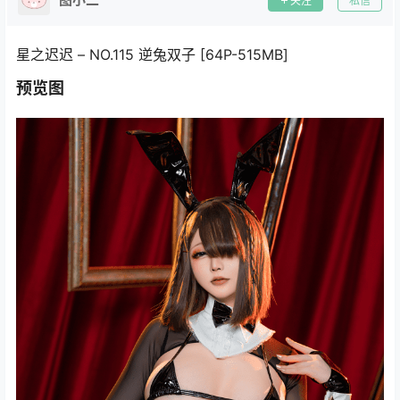
关注
私信
星之迟迟 – NO.115 逆兔双子 [64P-515MB]
预览图