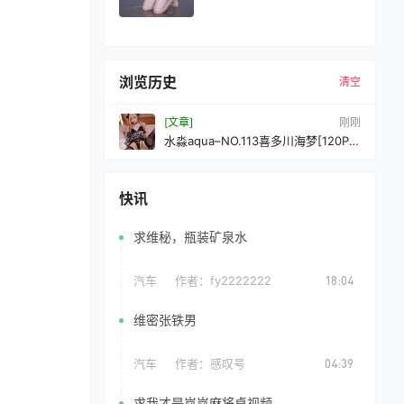
浏览历史
清空
[文章]
刚刚
水淼aqua–NO.113喜多川海梦[120P-
136MB]
快讯
求维秘，瓶装矿泉水
汽车
作者：
fy2222222
18:04
维密张铁男
汽车
作者：
感叹号
04:39
求我才是岚岚麻将桌视频