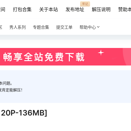
牢记
空间
打包合集
关于本站
发布地址
解压说明
赞助
区
秀人系列
专题合集
提交工单
帮助中心
本问题。
就肯定能解压！
120P-136MB]