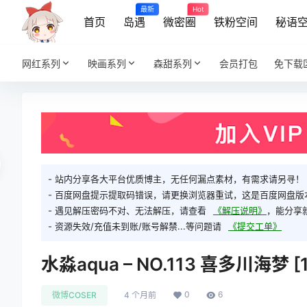
最新
Hot
首页
岛遇
微密圈
铁粉空间
秘语
网红系列
映画系列
森甜系列
会员打包
免下载
- 站内分享各大平台优质博主，无任何漏点素材，有需求请另寻！
- 百度网盘提示提取码错误，请更换浏览器重试，这是百度网盘版
- 遇见解压密码不对、无法解压，请查看
《解压说明》
，能分享
- 资源失效/充值未到账/账号解禁...等问题请
《提交工单》
水淼aqua – NO.113 喜多川海梦 [
0
6
微博COSER
4 个月前