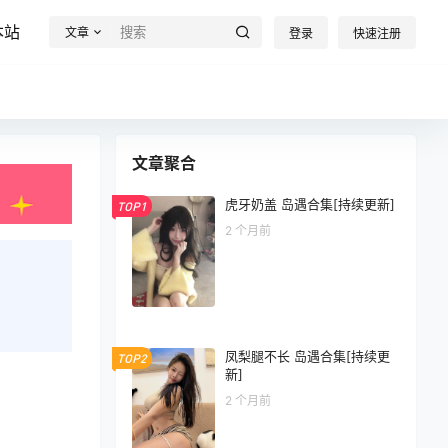
本站
文章
登录
快速注册
文章聚合
虎牙奶盖 岛遇合集[持续更新]
TOP1
2 个月前
凤梨腿不长 岛遇合集[持续更
TOP2
新]
2 个月前