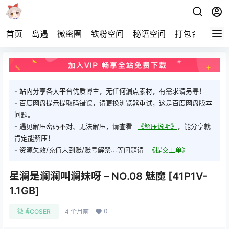
首页
岛遇
微密圈
铁粉空间
秘语空间
打包合集
关
- 站内分享各大平台优质博主，无任何漏点素材，有需求请另寻！
- 百度网盘提示提取码错误，请更换浏览器重试，这是百度网盘版本
问题。
- 遇见解压密码不对、无法解压，请查看
《解压说明》
，能分享就
肯定能解压！
- 资源失效/充值未到账/账号解禁...等问题请
《提交工单》
星澜是澜澜叫澜妹呀 – NO.08 魅魔 [41P1V-
1.1GB]
0
微博COSER
4 个月前