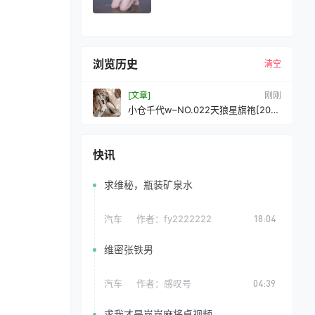
浏览历史
清空
[文章]
刚刚
小仓千代w–NO.022天狼星旗袍[20P-
138MB]
快讯
求维秘，瓶装矿泉水
汽车
作者：
fy2222222
18:04
维密张铁男
汽车
作者：
感叹号
04:39
求我才是岚岚麻将桌视频