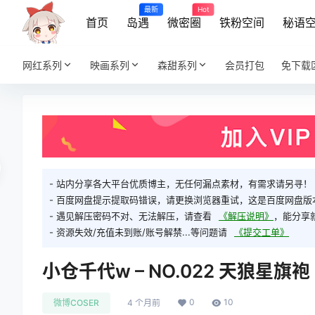
最新
Hot
首页
岛遇
微密圈
铁粉空间
秘语
网红系列
映画系列
森甜系列
会员打包
免下载
- 站内分享各大平台优质博主，无任何漏点素材，有需求请另寻！
- 百度网盘提示提取码错误，请更换浏览器重试，这是百度网盘版
- 遇见解压密码不对、无法解压，请查看
《解压说明》
，能分享
- 资源失效/充值未到账/账号解禁...等问题请
《提交工单》
小仓千代w – NO.022 天狼星旗袍 [
0
10
微博COSER
4 个月前