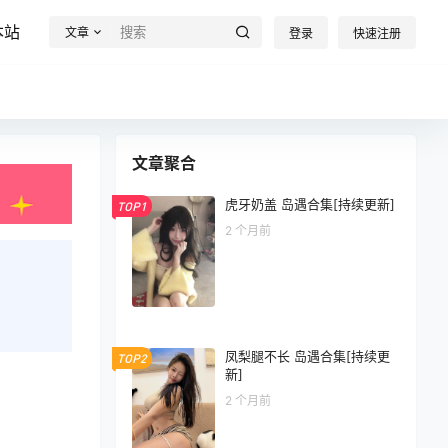
本站
文章
登录
快速注册
文章聚合
虎牙奶盖 岛遇合集[持续更新]
TOP1
2 个月前
凤梨腿不长 岛遇合集[持续更
TOP2
新]
2 个月前