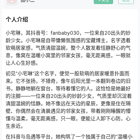
关注
私信
个人介绍
小宅琳，其抖音号：fanbaby030，一位来自20出头的妙
龄少女。小宅琳是自带慵懒氛围感的宝藏博主，名字透着
软萌居家感，气质清甜温婉，整个人散发着恬静舒心的气
息，像窝在温暖小窝里的邻家女孩，毫无距离感，一眼就
让人心生好感。
初见“小宅琳”这个名字，便觉一股软萌的居家暖意扑面而
来。它不张扬，不猎奇，像午后阳光里一本翻到卷边的旧
书，静静地躺在窗台，等待着懂它的人。这恰恰是她最好
的注脚——一位来自20出头的妙龄少女，气质里却沉淀着
清甜温婉的恬静。她不像远在天边的星辰，更像是住在隔
壁、你偶然会在清晨遇见的邻家女孩，带着刚刚睡醒的懵
懂与温柔，毫无距离感，只一眼，便能让人卸下心防，心
生亲近。
在抖音与岛遇等平台，她构筑了一个独属于自己的“温暖小