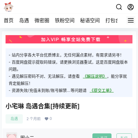
首页
岛遇
微密圈
铁粉空间
秘语空间
打包合集
关
- 站内分享各大平台优质博主，无任何漏点素材，有需求请另寻！
- 百度网盘提示提取码错误，请更换浏览器重试，这是百度网盘版本
问题。
- 遇见解压密码不对、无法解压，请查看
《解压说明》
，能分享就
肯定能解压！
- 资源失效/充值未到账/账号解禁...等问题请
《提交工单》
小宅琳 岛遇合集[持续更新]
0
岛遇
2 个月前
图小二