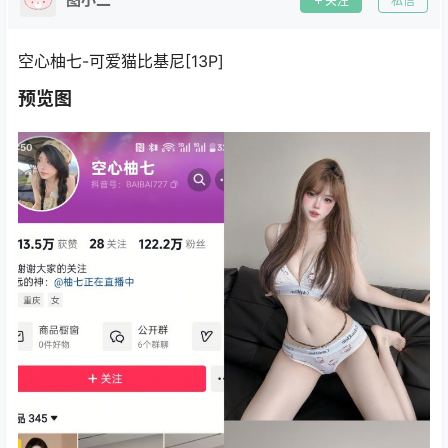
关注
私信
空心柚七-可爱猫比基尼[13P]
预览图