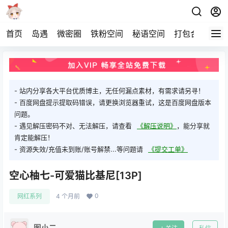
首页
岛遇
微密圈
铁粉空间
秘语空间
打包合集
关
- 站内分享各大平台优质博主，无任何漏点素材，有需求请另寻！
- 百度网盘提示提取码错误，请更换浏览器重试，这是百度网盘版本
问题。
- 遇见解压密码不对、无法解压，请查看
《解压说明》
，能分享就
肯定能解压！
- 资源失效/充值未到账/账号解禁...等问题请
《提交工单》
空心柚七-可爱猫比基尼[13P]
0
网红系列
4 个月前
图小二