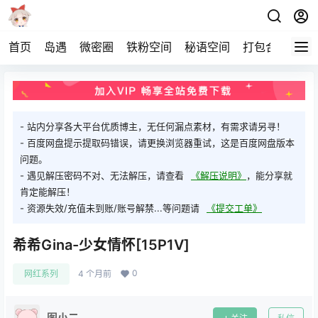
首页
岛遇
微密圈
铁粉空间
秘语空间
打包合集
关
- 站内分享各大平台优质博主，无任何漏点素材，有需求请另寻！
- 百度网盘提示提取码错误，请更换浏览器重试，这是百度网盘版本
问题。
- 遇见解压密码不对、无法解压，请查看
《解压说明》
，能分享就
肯定能解压！
- 资源失效/充值未到账/账号解禁...等问题请
《提交工单》
希希Gina-少女情怀[15P1V]
0
网红系列
4 个月前
图小二