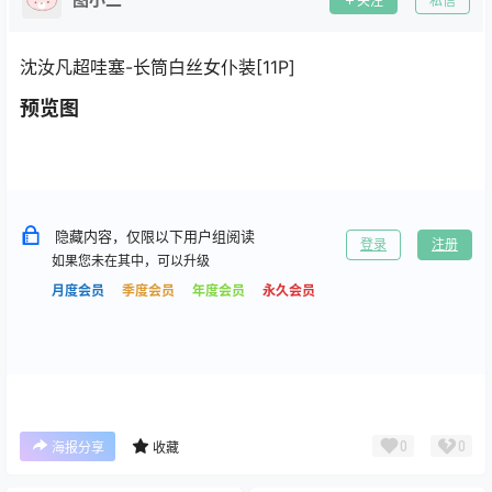
关注
私信
沈汝凡超哇塞-长筒白丝女仆装[11P]
预览图
隐藏内容，仅限以下用户组阅读
登录
注册
如果您未在其中，可以升级
月度会员
季度会员
年度会员
永久会员
0
0
海报分享
收藏