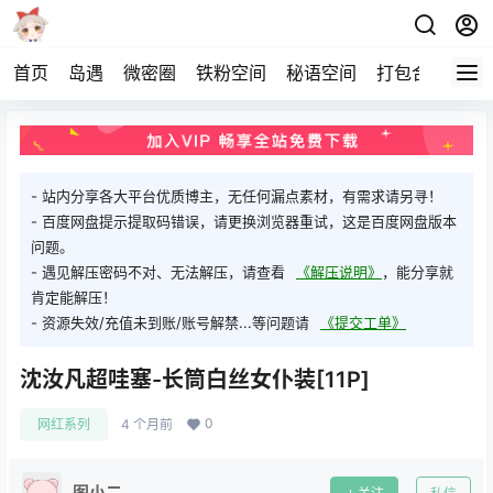
首页
岛遇
微密圈
铁粉空间
秘语空间
打包合集
关
- 站内分享各大平台优质博主，无任何漏点素材，有需求请另寻！
- 百度网盘提示提取码错误，请更换浏览器重试，这是百度网盘版本
问题。
- 遇见解压密码不对、无法解压，请查看
《解压说明》
，能分享就
肯定能解压！
- 资源失效/充值未到账/账号解禁...等问题请
《提交工单》
沈汝凡超哇塞-长筒白丝女仆装[11P]
0
网红系列
4 个月前
图小二