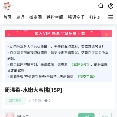
首页
岛遇
微密圈
铁粉空间
秘语空间
打包合集
关
- 站内分享各大平台优质博主，无任何漏点素材，有需求请另寻！
- 百度网盘提示提取码错误，请更换浏览器重试，这是百度网盘版本
问题。
- 遇见解压密码不对、无法解压，请查看
《解压说明》
，能分享就
肯定能解压！
- 资源失效/充值未到账/账号解禁...等问题请
《提交工单》
周温柔-水嫩大蜜桃[15P]
0
网红系列
4 个月前
图小二