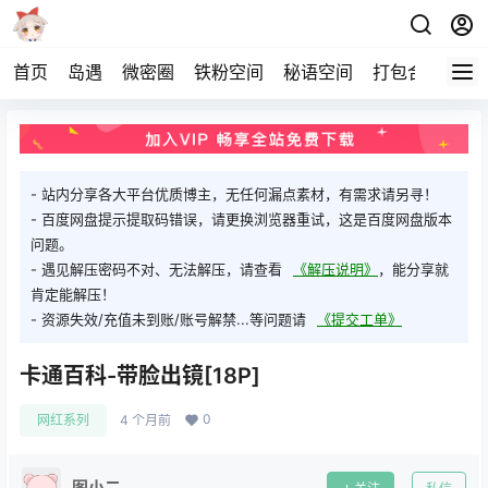
首页
岛遇
微密圈
铁粉空间
秘语空间
打包合集
关
- 站内分享各大平台优质博主，无任何漏点素材，有需求请另寻！
- 百度网盘提示提取码错误，请更换浏览器重试，这是百度网盘版本
问题。
- 遇见解压密码不对、无法解压，请查看
《解压说明》
，能分享就
肯定能解压！
- 资源失效/充值未到账/账号解禁...等问题请
《提交工单》
卡通百科-带脸出镜[18P]
0
网红系列
4 个月前
图小二