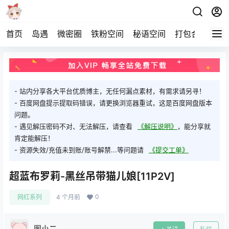
首页
岛遇
微密圈
铁粉空间
秘语空间
打包合集
关
- 站内分享各大平台优质博主，无任何漏点素材，有需求请另寻！
- 百度网盘提示提取码错误，请更换浏览器重试，这是百度网盘版本
问题。
- 遇见解压密码不对、无法解压，请查看
《解压说明》
，能分享就
肯定能解压！
- 资源失效/充值未到账/账号解禁...等问题请
《提交工单》
超蓝布罗莉-黑丝吊带猫儿娘[11P2V]
0
网红系列
4 个月前
图小二