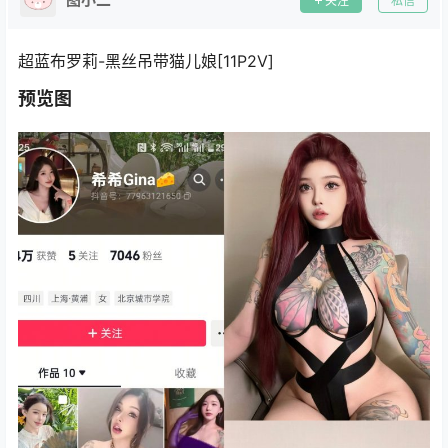
关注
私信
超蓝布罗莉-黑丝吊带猫儿娘[11P2V]
预览图