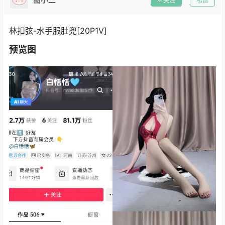
关注
私信
林扣弦-水手服肚兜[20P1V]
预览图