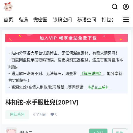
首页
岛遇
微密圈
铁粉空间
秘语空间
打包合集
关
- 站内分享各大平台优质博主，无任何漏点素材，有需求请另寻！
- 百度网盘提示提取码错误，请更换浏览器重试，这是百度网盘版本
问题。
- 遇见解压密码不对、无法解压，请查看
《解压说明》
，能分享就
肯定能解压！
- 资源失效/充值未到账/账号解禁...等问题请
《提交工单》
林扣弦-水手服肚兜[20P1V]
0
网红系列
4 个月前
图小二