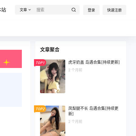
本站
文章
登录
快速注册
文章聚合
虎牙奶盖 岛遇合集[持续更新]
TOP1
2 个月前
凤梨腿不长 岛遇合集[持续更
TOP2
新]
2 个月前