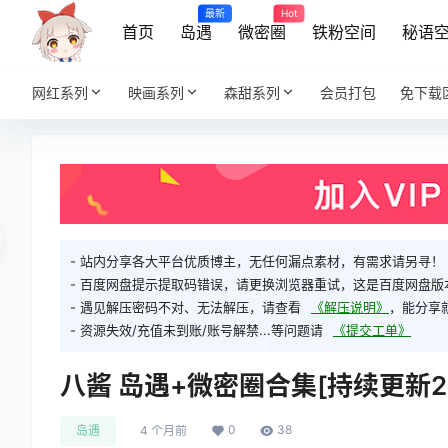
最新
Hot
首页
岛遇
微密圈
铁粉空间
秘语
网红系列
映画系列
森甜系列
会员打包
免下载
- 站内分享各大平台优质博主，无任何漏点素材，有需求请另寻！
- 百度网盘提示提取码错误，请更换浏览器重试，这是百度网盘版
- 遇见解压密码不对、无法解压，请查看
《解压说明》
，能分享
- 资源失效/充值未到账/账号解禁...等问题请
《提交工单》
八酱 岛遇+微密圈合集[持续更新202
0
38
岛遇
4 个月前