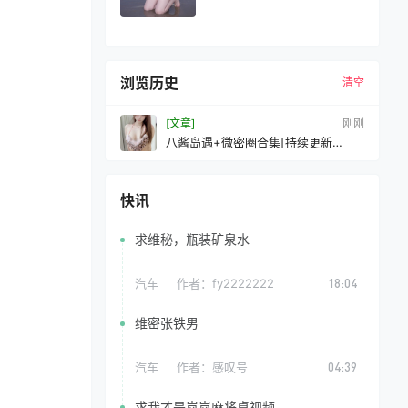
浏览历史
清空
[文章]
10 秒前
八酱岛遇+微密圈合集[持续更新
2026.03.27]
快讯
求维秘，瓶装矿泉水
汽车
作者：
fy2222222
18:04
维密张铁男
汽车
作者：
感叹号
04:39
求我才是岚岚麻将桌视频