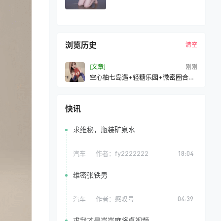
浏览历史
清空
[文章]
10 秒前
空心柚七岛遇+轻糖乐园+微密圈合集
[持续更新2026.03.27]
快讯
求维秘，瓶装矿泉水
汽车
作者：
fy2222222
18:04
维密张铁男
汽车
作者：
感叹号
04:39
求我才是岚岚麻将桌视频