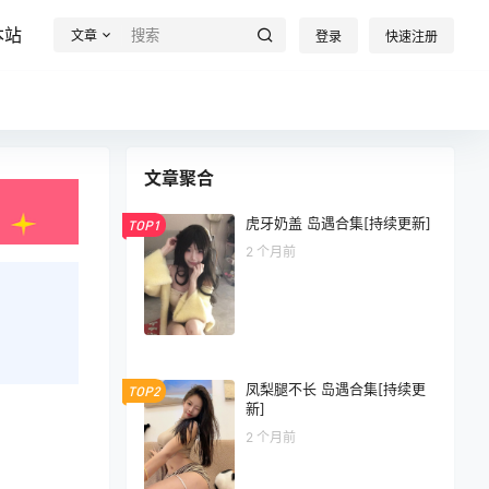
本站
文章
登录
快速注册
文章聚合
虎牙奶盖 岛遇合集[持续更新]
TOP1
2 个月前
凤梨腿不长 岛遇合集[持续更
TOP2
新]
2 个月前