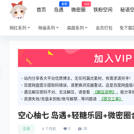
最新
Hot
首页
岛遇
微密圈
铁粉空间
秘语
网红系列
映画系列
森甜系列
会员打包
免下载
- 站内分享各大平台优质博主，无任何漏点素材，有需求请另寻！
- 百度网盘提示提取码错误，请更换浏览器重试，这是百度网盘版
- 遇见解压密码不对、无法解压，请查看
《解压说明》
，能分享
- 资源失效/充值未到账/账号解禁...等问题请
《提交工单》
空心柚七 岛遇+轻糖乐园+微密圈合集
0
28
岛遇
4 个月前