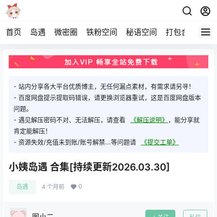
首页
岛遇
微密圈
铁粉空间
秘语空间
打包合集
关
- 站内分享各大平台优质博主，无任何漏点素材，有需求请另寻！
- 百度网盘提示提取码错误，请更换浏览器重试，这是百度网盘版本
问题。
- 遇见解压密码不对、无法解压，请查看
《解压说明》
，能分享就
肯定能解压！
- 资源失效/充值未到账/账号解禁...等问题请
《提交工单》
小姨岛遇 合集[持续更新2026.03.30]
0
岛遇
4 个月前
图小二