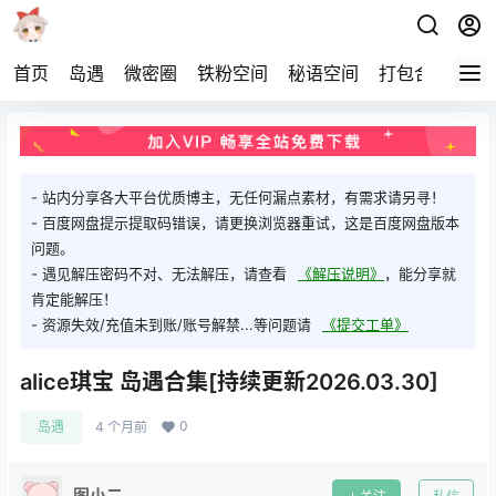
首页
岛遇
微密圈
铁粉空间
秘语空间
打包合集
关
- 站内分享各大平台优质博主，无任何漏点素材，有需求请另寻！
- 百度网盘提示提取码错误，请更换浏览器重试，这是百度网盘版本
问题。
- 遇见解压密码不对、无法解压，请查看
《解压说明》
，能分享就
肯定能解压！
- 资源失效/充值未到账/账号解禁...等问题请
《提交工单》
alice琪宝 岛遇合集[持续更新2026.03.30]
0
岛遇
4 个月前
图小二