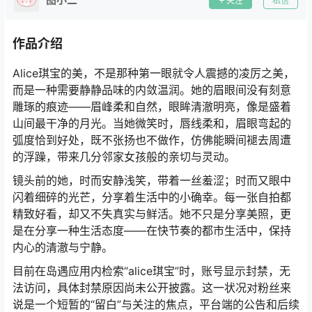
关注
私信
作品介绍
Alice琪宝的美，不是那种第一眼就令人震撼的凌厉之美，
而是一种需要静静品味的内敛温润。她的眉眼间没有刻意
雕琢的痕迹——眉峰柔和自然，眼眸清澈明亮，像是盛着
山间最干净的月光。当她微笑时，唇线柔和，眉眼弯起的
弧度恰到好处，既不张扬也不做作，仿佛能瞬间褪去周遭
的浮躁，带来几分邻家女孩般的亲切与灵动。
镜头前的她，时而安静浅笑，带着一丝羞涩；时而又眼中
闪着细碎的光芒，分享着生活中的小确幸。每一张自拍都
精致好看，却又不失真实与鲜活。她不只是分享美照，更
是在分享一种生活态度——在快节奏的都市生活中，保持
内心的清澈与宁静。
目前在岛遇应用内检索“alice琪宝”时，账号显示封禁，无
法访问，具体封禁原因尚未公开披露。这一状况对粉丝来
说是一个短暂的“留白”与关注的焦点，平台端的公告和后续