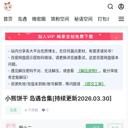
首页
岛遇
微密圈
铁粉空间
秘语空间
打包合集
关
- 站内分享各大平台优质博主，无任何漏点素材，有需求请另寻！
- 百度网盘提示提取码错误，请更换浏览器重试，这是百度网盘版本
问题。
- 遇见解压密码不对、无法解压，请查看
《解压说明》
，能分享就
肯定能解压！
- 资源失效/充值未到账/账号解禁...等问题请
《提交工单》
小熊饼干 岛遇合集[持续更新2026.03.30]
0
岛遇
4 个月前
图小二