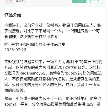
关注
私信
作品介绍
小熊饼干，之前分享过一位叫 吃小熊饼干的网红达人，名
字很接近，对比了下不是同一个人，一个
御姐气质
一个
可
爱邻妹
。吃小熊饼干作品可参考：
吃小熊饼干微密圈专属圈子作品合集
2025-07-23
在短视频的浩瀚星空中，一颗名为“小熊饼干”的星辰正冉冉
升起，以其独特的魅力吸引着近70万粉丝的目光。这位抖
音账号为Redamancy52、微博名为“puppy养成”的网红达
人，不仅仅是高颜值好身材的代名词，更凭借其甜美的五
官、火辣高挑的身材和迷人的气质，成为了抖音上一道亮
丽的风景线。
然而，小熊饼干的魅力远不止于此。她还巧妙地利用“岛遇
app”这一平台，分享海量高质量美照和反差生活动态，进