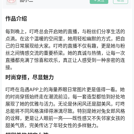
关注
私信
作品介绍
每到晚上，叮咚总会开启她的直播，与粉丝们分享生活的
点滴。在这个温暖的空间里，她用轻松幽默的方式，把自
己的日常展现给大家。叮咚的直播不仅有趣，更是她与粉
丝之间情感交流的重要桥梁。她的真诚与热情，让每一次
直播都充满了惊喜和欢乐，真正让人感受到一种亲密的连
接。
时尚穿搭，尽显魅力
叮咚在岛遇APP上的海量养眼日常图片更是值得一看。她
的时尚穿搭始终走在潮流前沿，每一套造型都恰到好处地
展现了她的优雅与活力。无论是休闲风还是甜美风，叮咚
总能将不同风格演绎得淋漓尽致。特别是她对兔女郎风格
的诠释，更是让人眼前一亮——既性感又不失邻家女孩的
甜美气质，完美传达了年轻女性的多样魅力。