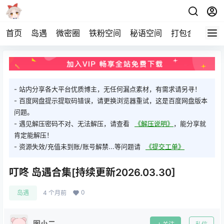
首页
岛遇
微密圈
铁粉空间
秘语空间
打包合集
关
- 站内分享各大平台优质博主，无任何漏点素材，有需求请另寻！
- 百度网盘提示提取码错误，请更换浏览器重试，这是百度网盘版本
问题。
- 遇见解压密码不对、无法解压，请查看
《解压说明》
，能分享就
肯定能解压！
- 资源失效/充值未到账/账号解禁...等问题请
《提交工单》
叮咚 岛遇合集[持续更新2026.03.30]
0
岛遇
4 个月前
图小二