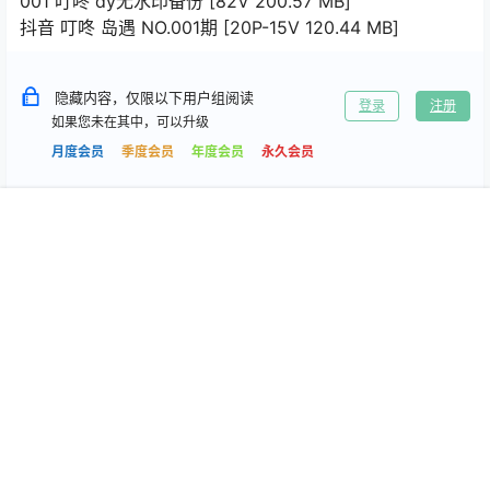
001 叮咚 dy无水印备份 [82V 200.57 MB]
抖音 叮咚 岛遇 NO.001期 [20P-15V 120.44 MB]
隐藏内容，仅限以下用户组阅读
登录
注册
如果您未在其中，可以升级
月度会员
季度会员
年度会员
永久会员
首页
专题
搜索
我的
0
0
海报分享
收藏
岛遇
岛遇
肉肉包 岛遇+微密圈合集[持续
鱼香肉丝 岛遇合集[持续更新
更新2026.03.30]
2026.03.30]
2026-3-30 21:48:37
2026-3-30 21:48:48