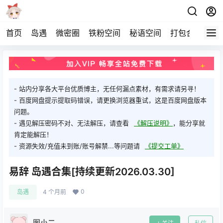
首页
岛遇
微密圈
铁粉空间
秘语空间
打包合集
关
- 站内分享各大平台优质博主，无任何漏点素材，有需求请另寻！
- 百度网盘提示提取码错误，请更换浏览器重试，这是百度网盘版本
问题。
- 遇见解压密码不对、无法解压，请查看
《解压说明》
，能分享就
肯定能解压！
- 资源失效/充值未到账/账号解禁...等问题请
《提交工单》
易辞 岛遇合集[持续更新2026.03.30]
0
岛遇
4 个月前
图小二