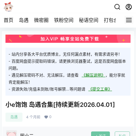
首页
岛遇
微密圈
铁粉空间
秘语空间
打包合集
关
- 站内分享各大平台优质博主，无任何漏点素材，有需求请另寻！
- 百度网盘提示提取码错误，请更换浏览器重试，这是百度网盘版本
问题。
- 遇见解压密码不对、无法解压，请查看
《解压说明》
，能分享就
肯定能解压！
- 资源失效/充值未到账/账号解禁...等问题请
《提交工单》
小e饱饱 岛遇合集[持续更新2026.04.01]
0
岛遇
4 个月前
图小二