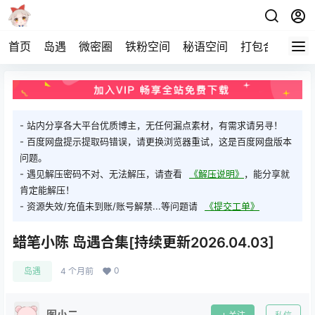
首页
岛遇
微密圈
铁粉空间
秘语空间
打包合集
关
- 站内分享各大平台优质博主，无任何漏点素材，有需求请另寻！
- 百度网盘提示提取码错误，请更换浏览器重试，这是百度网盘版本
问题。
- 遇见解压密码不对、无法解压，请查看
《解压说明》
，能分享就
肯定能解压！
- 资源失效/充值未到账/账号解禁...等问题请
《提交工单》
蜡笔小陈 岛遇合集[持续更新2026.04.03]
0
岛遇
4 个月前
图小二