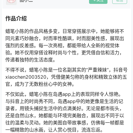
关注
私信
作品介绍
蜡笔小陈的作品风格多变，日常穿搭展示中，她能够将不
同元素巧妙融合，时而率性酷飒，时而甜美性感，展现出
强烈的反差感。每一次亮相，都能带给人全新的视觉体
验。她不仅用穿搭诠释时尚与个性，更凭借自信和活力，
传递着独特的生活态度。
不得不说，蜡笔小陈是一位名副其实的“严重辣妹”，抖音号
xiaochen2003520，凭借健美匀称的身材和精致立体的五
官，成为了无数粉丝心中的女神。
不仅如此，蜡笔小陈在岛遇app上的表现同样令人惊艳。
与抖音上的时尚秀不同，岛遇app中的她更像是生活的记
录者，用镜头捕捉生活中的点滴美好。无论是都市街头，
还是自然山水，她都能与环境完美融合，展现出不同于以
往的温柔与灵动。她的美图自带故事感，仿佛每一帧都是
一幅精致的山水画，让人赏心悦目，流连忘返。