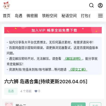
首页
岛遇
微密圈
铁粉空间
秘语空间
打包合集
关
- 站内分享各大平台优质博主，无任何漏点素材，有需求请另寻！
- 百度网盘提示提取码错误，请更换浏览器重试，这是百度网盘版本
问题。
- 遇见解压密码不对、无法解压，请查看
《解压说明》
，能分享就
肯定能解压！
- 资源失效/充值未到账/账号解禁...等问题请
《提交工单》
六六狮 岛遇合集[持续更新2026.04.05]
0
岛遇
4 个月前
图小二