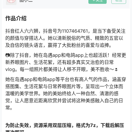
关注
私信
作品介绍
抖音红人六六狮，抖音号为1107464761，是当下备受关注
的颜值与穿搭达人。她以清新脱俗的气质、精致的五官以
及自信的镜头语言，赢得了大批粉丝的喜爱与追捧。
📷除了抖音，她在岛遇app和电鸽app上也超活跃！经常更
新养眼图片、生活花絮，还有超多真实又治愈的日常
vlog。每一组照片都美得让人移不开眼，美不胜收～🌷
她在岛遇app和电鸽app等平台也有高人气的作品，涵盖穿
搭图集、生活花絮与日常养眼图片等，呈现出一个立体而
温暖的美学世界。她的美始终给人一种自然、清澈的感
觉，让人愿意近距离欣赏并尝试将这种美感融入自己的日
常。
为防止失效，资源采用双层压缩，格式为7z，下载后解压