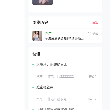
浏览历史
清空
[文章]
15 秒前
菲洛蒙岛遇合集[持续更新
2026.04.05]
快讯
求维秘，瓶装矿泉水
汽车
作者：
fy2222222
18:04
维密张铁男
汽车
作者：
感叹号
04:39
求我才是岚岚麻将桌视频