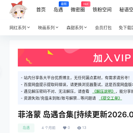
最新
Hot
首页
岛遇
微密圈
铁粉空间
秘语
网红系列
映画系列
森甜系列
会员打包
免下载
- 站内分享各大平台优质博主，无任何漏点素材，有需求请另寻！
- 百度网盘提示提取码错误，请更换浏览器重试，这是百度网盘版
- 遇见解压密码不对、无法解压，请查看
《解压说明》
，能分享
- 资源失效/充值未到账/账号解禁...等问题请
《提交工单》
菲洛蒙 岛遇合集[持续更新2026.04
0
13
岛遇
4 个月前