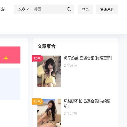
本站
文章
登录
快速注册
文章聚合
虎牙奶盖 岛遇合集[持续更新]
TOP1
2 个月前
凤梨腿不长 岛遇合集[持续更
TOP2
新]
2 个月前