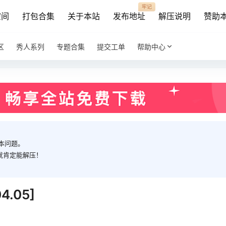
牢记
空间
打包合集
关于本站
发布地址
解压说明
赞助
区
秀人系列
专题合集
提交工单
帮助中心
本问题。
就肯定能解压！
.05]