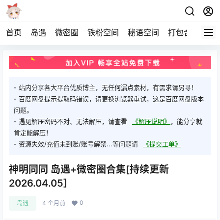
首页
岛遇
微密圈
铁粉空间
秘语空间
打包合集
关
- 站内分享各大平台优质博主，无任何漏点素材，有需求请另寻！
- 百度网盘提示提取码错误，请更换浏览器重试，这是百度网盘版本
问题。
- 遇见解压密码不对、无法解压，请查看
《解压说明》
，能分享就
肯定能解压！
- 资源失效/充值未到账/账号解禁...等问题请
《提交工单》
神明同同 岛遇+微密圈合集[持续更新
2026.04.05]
0
岛遇
4 个月前