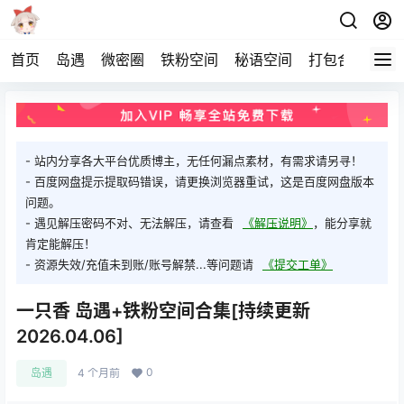
首页
岛遇
微密圈
铁粉空间
秘语空间
打包合集
关
- 站内分享各大平台优质博主，无任何漏点素材，有需求请另寻！
- 百度网盘提示提取码错误，请更换浏览器重试，这是百度网盘版本
问题。
- 遇见解压密码不对、无法解压，请查看
《解压说明》
，能分享就
肯定能解压！
- 资源失效/充值未到账/账号解禁...等问题请
《提交工单》
一只香 岛遇+铁粉空间合集[持续更新
2026.04.06]
0
岛遇
4 个月前