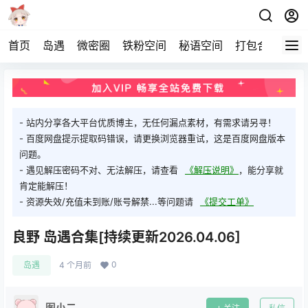
首页
岛遇
微密圈
铁粉空间
秘语空间
打包合集
关
- 站内分享各大平台优质博主，无任何漏点素材，有需求请另寻！
- 百度网盘提示提取码错误，请更换浏览器重试，这是百度网盘版本
问题。
- 遇见解压密码不对、无法解压，请查看
《解压说明》
，能分享就
肯定能解压！
- 资源失效/充值未到账/账号解禁...等问题请
《提交工单》
良野 岛遇合集[持续更新2026.04.06]
0
岛遇
4 个月前
图小二