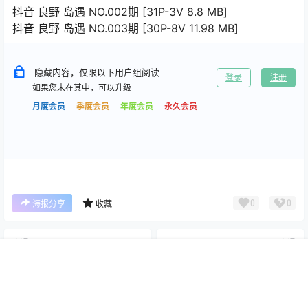
抖音 良野 岛遇 NO.002期 [31P-3V 8.8 MB]
抖音 良野 岛遇 NO.003期 [30P-8V 11.98 MB]
隐藏内容，仅限以下用户组阅读
登录
注册
如果您未在其中，可以升级
月度会员
季度会员
年度会员
永久会员
0
0
海报分享
收藏
岛遇
岛遇
林扣弦 岛遇+秘语空间+微密圈
1p狼(狼狼喵) 岛遇+微密圈合
首页
专题
搜索
我的
合集[持续更新2026.04.06]
集[持续更新2026.04.06]
2026-4-6 4:58:40
2026-4-6 4:58:52