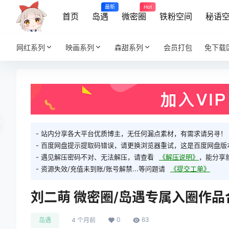
最新
Hot
首页
岛遇
微密圈
铁粉空间
秘语
网红系列
映画系列
森甜系列
会员打包
免下载
- 站内分享各大平台优质博主，无任何漏点素材，有需求请另寻！
- 百度网盘提示提取码错误，请更换浏览器重试，这是百度网盘版
- 遇见解压密码不对、无法解压，请查看
《解压说明》
，能分享
- 资源失效/充值未到账/账号解禁...等问题请
《提交工单》
刘二萌 微密圈/岛遇专属入圈作品
0
63
岛遇
4 个月前