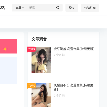
本站
文章
登录
快速注册
文章聚合
虎牙奶盖 岛遇合集[持续更新]
TOP1
2 个月前
凤梨腿不长 岛遇合集[持续更
TOP2
新]
2 个月前