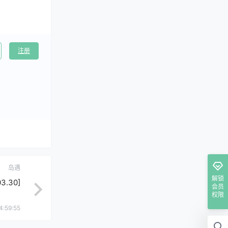
注册
岛遇
解锁
.30]
会员
权限
4:59:55