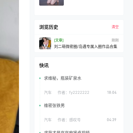
浏览历史
清空
[文章]
刚刚
刘二萌微密圈/岛遇专属入圈作品合集
快讯
求维秘，瓶装矿泉水
汽车
作者：
fy2222222
18:04
维密张铁男
汽车
作者：
感叹号
04:39
求我才是岚岚麻将桌视频