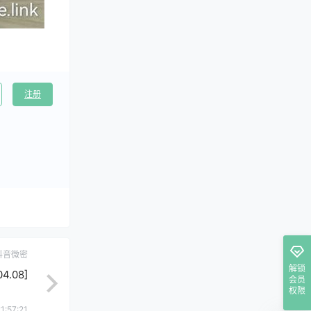
注册
抖音微密
解锁
.08]
会员
权限
1:57:21