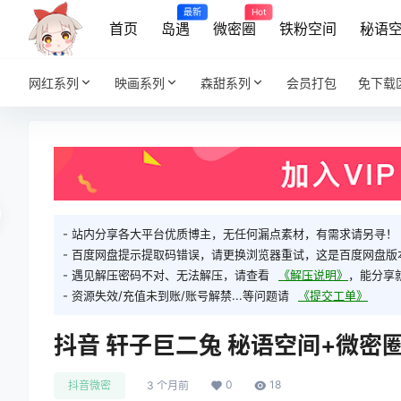
最新
Hot
首页
岛遇
微密圈
铁粉空间
秘语
网红系列
映画系列
森甜系列
会员打包
免下载
- 站内分享各大平台优质博主，无任何漏点素材，有需求请另寻！
- 百度网盘提示提取码错误，请更换浏览器重试，这是百度网盘版
- 遇见解压密码不对、无法解压，请查看
《解压说明》
，能分享
- 资源失效/充值未到账/账号解禁...等问题请
《提交工单》
抖音 轩子巨二兔 秘语空间+微密圈合
0
18
抖音微密
3 个月前