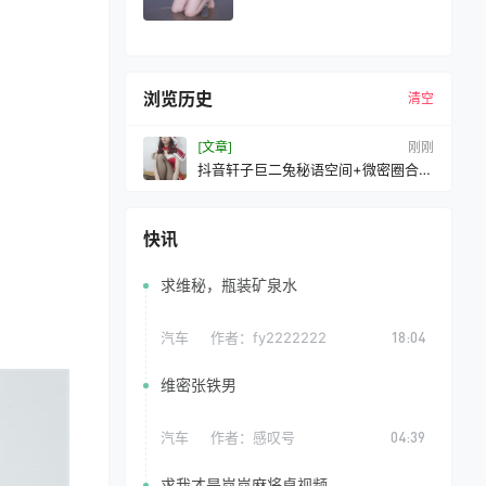
浏览历史
清空
[文章]
刚刚
抖音轩子巨二兔秘语空间+微密圈合集
[持续更新2026.04.08]
快讯
求维秘，瓶装矿泉水
汽车
作者：
fy2222222
18:04
维密张铁男
汽车
作者：
感叹号
04:39
求我才是岚岚麻将桌视频