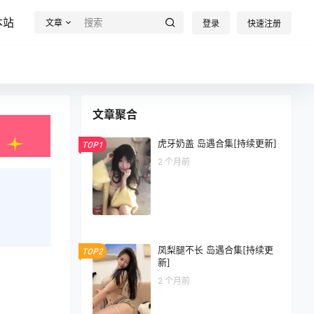
本站
文章
登录
快速注册
文章聚合
虎牙奶盖 岛遇合集[持续更新]
TOP1
2 个月前
凤梨腿不长 岛遇合集[持续更
TOP2
新]
2 个月前