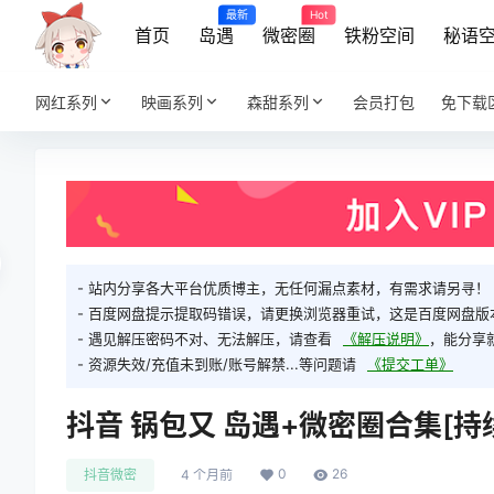
最新
Hot
首页
岛遇
微密圈
铁粉空间
秘语
网红系列
映画系列
森甜系列
会员打包
免下载
- 站内分享各大平台优质博主，无任何漏点素材，有需求请另寻！
- 百度网盘提示提取码错误，请更换浏览器重试，这是百度网盘版
- 遇见解压密码不对、无法解压，请查看
《解压说明》
，能分享
- 资源失效/充值未到账/账号解禁...等问题请
《提交工单》
抖音 锅包又 岛遇+微密圈合集[持续更
0
26
抖音微密
4 个月前