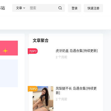
本站
文章
登录
快速注册
文章聚合
虎牙奶盖 岛遇合集[持续更新]
TOP1
2 个月前
凤梨腿不长 岛遇合集[持续更
TOP2
新]
2 个月前