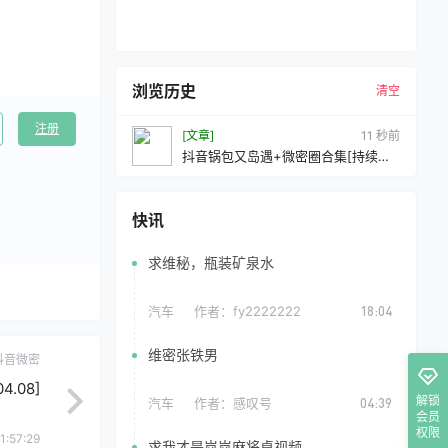
浏览历史
清空
注册
[文章]
12 秒前
抖音锅包又岛遇+微密圈合集[持续更
新2026.04.08]
快讯
求维秘，瓶装矿泉水
汽车
作者：
fy2222222
18:04
维密张铁男
抖音微密
.08]
解锁
汽车
作者：
感叹号
04:39
会员
权限
1:57:29
求我才是岚岚麻将桌视频