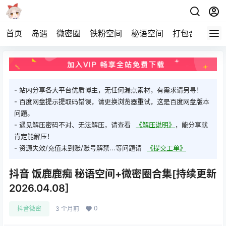
首页
岛遇
微密圈
铁粉空间
秘语空间
打包合集
关
- 站内分享各大平台优质博主，无任何漏点素材，有需求请另寻！
- 百度网盘提示提取码错误，请更换浏览器重试，这是百度网盘版本
问题。
- 遇见解压密码不对、无法解压，请查看
《解压说明》
，能分享就
肯定能解压！
- 资源失效/充值未到账/账号解禁...等问题请
《提交工单》
抖音 饭鹿鹿痴 秘语空间+微密圈合集[持续更新
2026.04.08]
0
抖音微密
3 个月前