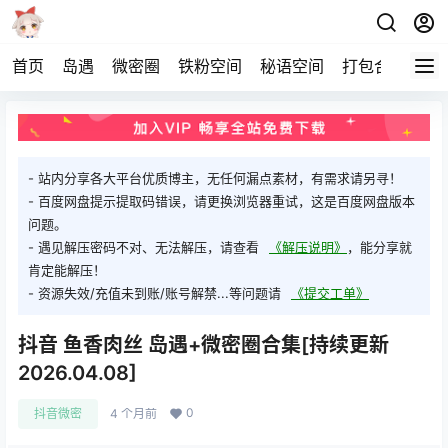
首页
岛遇
微密圈
铁粉空间
秘语空间
打包合集
关
- 站内分享各大平台优质博主，无任何漏点素材，有需求请另寻！
- 百度网盘提示提取码错误，请更换浏览器重试，这是百度网盘版本
问题。
- 遇见解压密码不对、无法解压，请查看
《解压说明》
，能分享就
肯定能解压！
- 资源失效/充值未到账/账号解禁...等问题请
《提交工单》
抖音 鱼香肉丝 岛遇+微密圈合集[持续更新
2026.04.08]
0
抖音微密
4 个月前