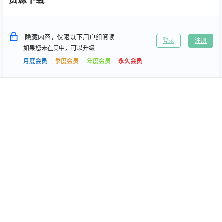
隐藏内容，仅限以下用户组阅读
登录
注册
如果您未在其中，可以升级
月度会员
季度会员
年度会员
永久会员
首页
专题
搜索
我的
0
0
海报分享
收藏
抖音微密
抖音微密
抖音 草莓味的喵 秘语空间+微
抖音 哎呀一一(知一) 秘语空间
密圈合集[持续更新
+微密圈合集[持续更新
2026.04.07]
2026.04.10]
2026-4-9 3:08:33
2026-4-9 22:09:29