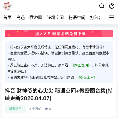
首页
岛遇
微密圈
铁粉空间
秘语空间
打包合集
关
- 站内分享各大平台优质博主，无任何漏点素材，有需求请另寻！
- 百度网盘提示提取码错误，请更换浏览器重试，这是百度网盘版本
问题。
- 遇见解压密码不对、无法解压，请查看
《解压说明》
，能分享就
肯定能解压！
- 资源失效/充值未到账/账号解禁...等问题请
《提交工单》
抖音 财神爷的心尖尖 秘语空间+微密圈合集[持
续更新2026.04.07]
0
抖音微密
3 个月前