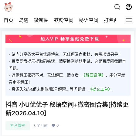
首页
岛遇
微密圈
铁粉空间
秘语空间
打包合集
关
- 站内分享各大平台优质博主，无任何漏点素材，有需求请另寻！
- 百度网盘提示提取码错误，请更换浏览器重试，这是百度网盘版本
问题。
- 遇见解压密码不对、无法解压，请查看
《解压说明》
，能分享就
肯定能解压！
- 资源失效/充值未到账/账号解禁...等问题请
《提交工单》
抖音 小U优优子 秘语空间+微密圈合集[持续更
新2026.04.10]
0
抖音微密
3 个月前